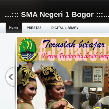
Skip to main content
...::: SMA Negeri 1 Bogor :::..
Home
PRESTASI
DIGITAL LIBRARY