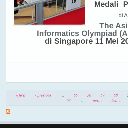
Medali 
di 
The Asi
Informatics Olympiad (A
di Singapore 11 Mei 2
Pages
« first
‹ previous
…
55
56
57
58
63
…
next ›
last »