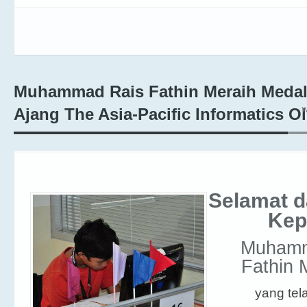
Muhammad Rais Fathin Meraih Medal
W
Ajang The Asia-Pacific Informatics O
Selamat 
Ke
Muhamm
Fathin 
yang tel