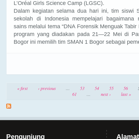
L’Oréal Girls Science Camp (LGSC).
Dalam kegiatan selama dua hari ini, tim siswi 
sekolah di Indonesia mempelajari bagaimana
sains melalui tema “DNA Forensik Menguak Tabir Ke
program yang diadakan pada 21—22 Mei di Pan
Bogor ini memilih tim SMAN 1 Bogor sebagai pe
Pages
« first
‹ previous
…
53
54
55
56
61
…
next ›
last »
Pengunjung
Alamat