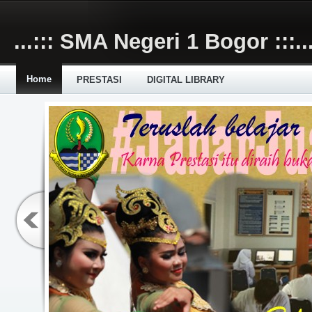
Skip to main content
...::: SMA Negeri 1 Bogor :::..
Home
PRESTASI
DIGITAL LIBRARY