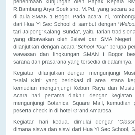
R.Bambang Arya Soekisno, M.Pd, yang secara ser
di aula SMAN 1 Bogor. Pada acara ini, rombong
dari Hua Yi Sec School di sambut dengan ‘
Welco
tari Jaipong“Kalang Sunda”, yaitu tarian tradisio
yang dibawakan oleh 2siswi dari SMA Negeri 
dilanjutkan dengan acara ‘
School Tour’
berupa pe
wawasan dan lingkungan SMAN I Bogor bese
sarana dan prasarana yang tersedia di dalamnya.
Kegiatan dilanjutkan dengan mengunjungi Mus
“Balai Kirti” yang berlokasi di area istana ke
kemudian mengunjungi Kebun Raya dan Musiu
Acara hari pertama diakhiri dengan kegiata
mengunjungi Botanical Square Mall, kemudian 
peserta check in di hotel Grand Amarosa.
Kegiatan hari kedua, dimulai dengan ‘
Class
dimana siswa dan siswi dari Hua Yi Sec School, S
dalam 9kelompok yang terdiri dari masing-ma