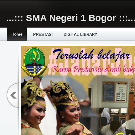
Skip to main content
...::: SMA Negeri 1 Bogor :::..
Home
PRESTASI
DIGITAL LIBRARY